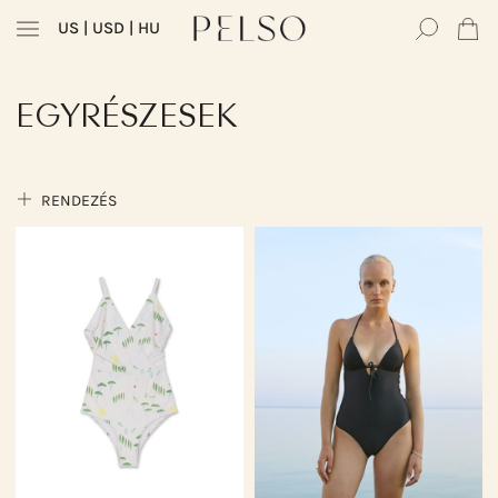
US
| USD | HU
EGYRÉSZESEK
RENDEZÉS