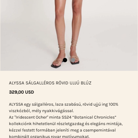
ALYSSA SÁLGALLÉROS RÖVID UJJÚ BLÚZ
329,00 USD
ALYSSA egy sálgalléros, laza szabású, rövid ujjú ing 100%
viszkózból, mély nyakkivágással.
Az "Iridescent Ocher" minta SS24 “Botanical Chronicles”
kollekciónk hihetetlenül részletgazdag és elegáns mintája,
kézzel festett formában jeleníti meg a csempemintával
kombinált organikus rovar motívumokat.