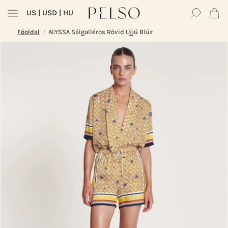
US
| USD | HU
Főoldal
ALYSSA Sálgalléros Rövid Ujjú Blúz
/