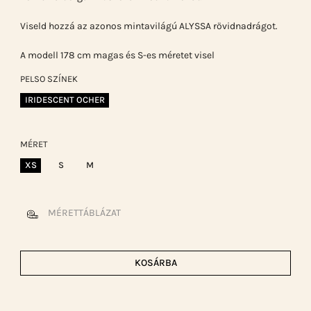
Viseld hozzá az azonos mintavilágú ALYSSA rövidnadrágot.
A modell 178 cm magas és S-es méretet visel
PELSO SZÍNEK
IRIDESCENT OCHER
MÉRET
XS
S
M
MÉRETTÁBLÁZAT
KOSÁRBA