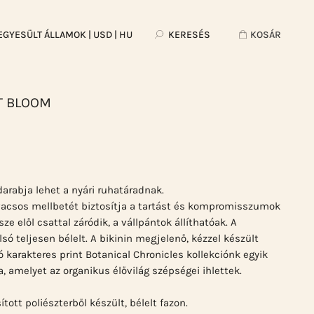
EGYESÜLT ÁLLAMOK
| USD | HU
KERESÉS
KOSÁR
HT BLOOM
pdarabja lehet a nyári ruhatáradnak.
vacsos mellbetét biztosítja a tartást és kompromisszumok
ze elől csattal záródik, a vállpántok állíthatóak. A
só teljesen bélelt. A bikinin megjelenő, kézzel készült
 karakteres print Botanical Chronicles kollekciónk egyik
 amelyet az organikus élővilág szépségei ihlettek.
tott poliészterből készült, bélelt fazon.