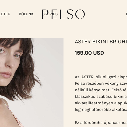
LETEK
RÓLUNK
STORIES
ASTER BIKINI BRIG
159,00 USD
Az ‘ASTER’ bikini igazi ala
Felső részében vékony szi
nélküli kényelmet. Felső rés
klasszikus szabású bikinial
akvarellfestményen alapuló
legmeghatározóbb alkotása,
Ez a fürdőruha újrahasznosí