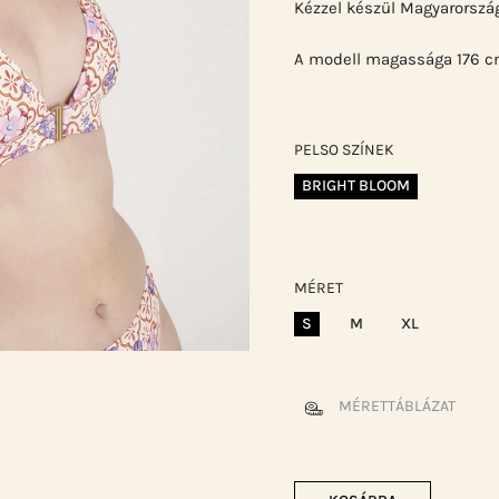
Kézzel készül Magyarorszá
A modell magassága 176 cm
PELSO SZÍNEK
BRIGHT BLOOM
MÉRET
S
M
XL
MÉRETTÁBLÁZAT