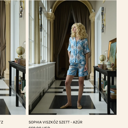
TZ
SOPHIA VISZKÓZ SZETT - AZÚR