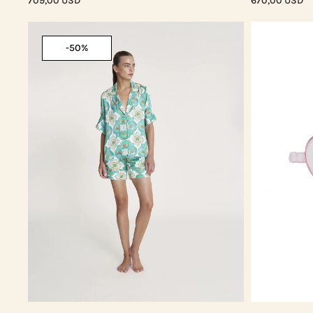
709,00 USD
670,00 USD
-50%